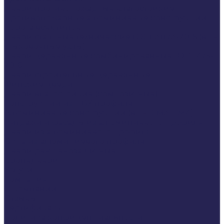
Двери противопожарные влагостойкие
Противопожарные алюминиевые конструкции
Ворота всех типов
Двери стальные технические ГОСТ 31173-2016 (в т.ч.
стыковочные узлы)
Двери деревянные комбинированные ГОСТ 475-
2016
Двери строительные деревянные
Финские двери
Двери влагостойкие (композитные)
Конструкции из ПВХ профиля
Алюминиевые конструкции (в т.ч. СМ3, СМ4)
Витражи и фасады из алюминиевого профиля
Двери из алюминиевого профиля
Окна из алюминиевого профиля
Двери рентгенозащитные
Бронедвери
Услуги
Компания
О компании
Отзывы
Сертификаты
Политика конфиденциальности