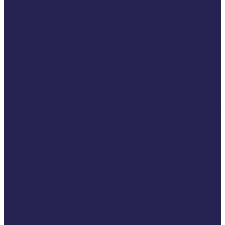
Контакты
...
Каталог продукции
Противопожарные решения
Двери противопожарные металлические ГОСТ Р
57327-2016
Двери деревянные межкомнатные
противопожарные
Двери противопожарные влагостойкие
Противопожарные алюминиевые конструкции
Ворота всех типов
Двери стальные технические ГОСТ 31173-2016 (в т.ч.
стыковочные узлы)
Двери деревянные комбинированные ГОСТ 475-
2016
Двери строительные деревянные
Финские двери
Двери влагостойкие (композитные)
Конструкции из ПВХ профиля
Алюминиевые конструкции (в т.ч. СМ3, СМ4)
Витражи и фасады из алюминиевого профиля
Двери из алюминиевого профиля
Окна из алюминиевого профиля
Двери рентгенозащитные