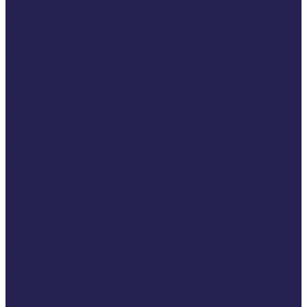
Двери стальные технические ГОСТ 31173-2016 (в т.ч.
стыковочные узлы)
Двери деревянные комбинированные ГОСТ 475-
2016
Двери строительные деревянные
Финские двери
Двери влагостойкие (композитные)
Конструкции из ПВХ профиля
Алюминиевые конструкции (в т.ч. СМ3, СМ4)
Витражи и фасады из алюминиевого профиля
Двери из алюминиевого профиля
Окна из алюминиевого профиля
Двери рентгенозащитные
Бронедвери
Услуги
Компания
О компании
Отзывы
Сертификаты
Политика конфиденциальности
Статьи
Блог
Проекты