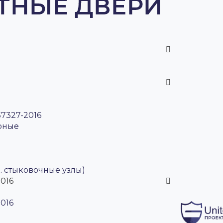
7327-2016
рные
ч. стыковочные узлы)
016
016