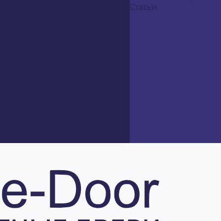
Статьи
ч. стыковочные узлы)
016