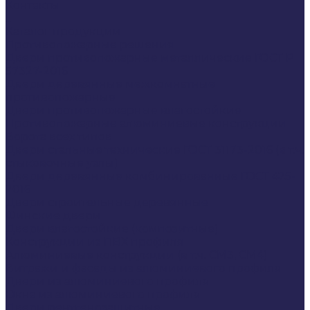
Контакты
...
Каталог продукции
Противопожарные решения
Двери противопожарные металлические ГОСТ Р
57327-2016
Двери деревянные межкомнатные
противопожарные
Двери противопожарные влагостойкие
Противопожарные алюминиевые конструкции
Ворота всех типов
Двери стальные технические ГОСТ 31173-2016 (в т.ч.
стыковочные узлы)
Двери деревянные комбинированные ГОСТ 475-
2016
Двери строительные деревянные
Финские двери
Двери влагостойкие (композитные)
Конструкции из ПВХ профиля
Алюминиевые конструкции (в т.ч. СМ3, СМ4)
Витражи и фасады из алюминиевого профиля
Двери из алюминиевого профиля
Окна из алюминиевого профиля
Двери рентгенозащитные