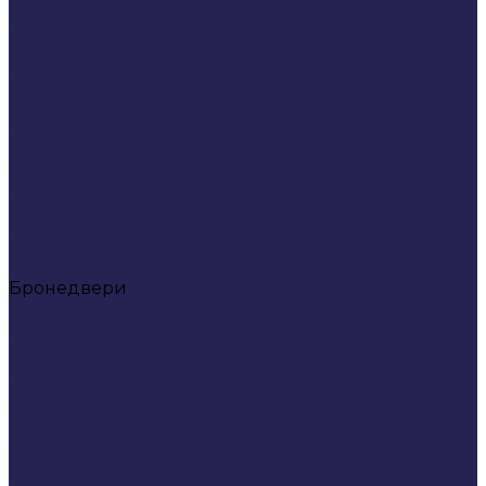
Двери стальные технические ГОСТ 31173-2016 (в т.ч.
стыковочные узлы)
Двери деревянные комбинированные ГОСТ 475-
2016
Двери строительные деревянные
Финские двери
Двери влагостойкие (композитные)
Конструкции из ПВХ профиля
Алюминиевые конструкции (в т.ч. СМ3, СМ4)
Витражи и фасады из алюминиевого профиля
Двери из алюминиевого профиля
Окна из алюминиевого профиля
Двери рентгенозащитные
Бронедвери
Услуги
Компания
О компании
Отзывы
Сертификаты
Политика конфиденциальности
Статьи
Блог
Проекты