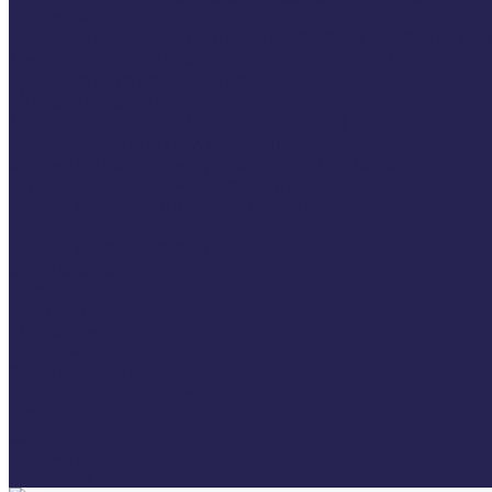
Ворота всех типов
Двери стальные технические ГОСТ 31173-2016 (в т.ч
Двери деревянные комбинированные ГОСТ 475-20
Двери строительные деревянные
Финские двери
Двери влагостойкие (композитные)
Конструкции из ПВХ профиля
Алюминиевые конструкции (в т.ч. СМ3, СМ4)
Витражи и фасады из алюминиевого профиля
Двери из алюминиевого профиля
Окна из алюминиевого профиля
Двери рентгенозащитные
Бронедвери
Услуги
Компания
О компании
Отзывы
Сертификаты
Политика конфиденциальности
Статьи
Блог
Проекты
Контакты